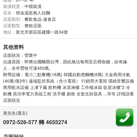
裝潢程度：
中檔裝潢
店名：
韓金湯匙無人拉麵
店面類別：
餐飲食品-速食店
店面類型：
整租店面
地址：
新北市新莊區建國一路34號
其他资料
店面狀況
：
營業中
出讓原因
：
即將出國離開台灣，因此無法每周至店裡收錢，給有緣
人，全年營收可達450萬。
附帶設備
：
電小二點餐機(18萬) 韓國自動煮麵機(8萬) 大金商用冷氣
(40萬/僅2年) 遠端監控系統（含小電視） 行銷用大電視 環繞音響設備
商用飲水設備 上凍下藏 飲料機 冰淇淋櫃 工作檯冰箱 臥室冰櫃*2 冷
飲機 高功率電力系統工程 洗手櫃 廁衛 全套生財器具 ...等等 詳情請看
店面狀況
黃先生(屋主)
0972-528-577 轉 4655274