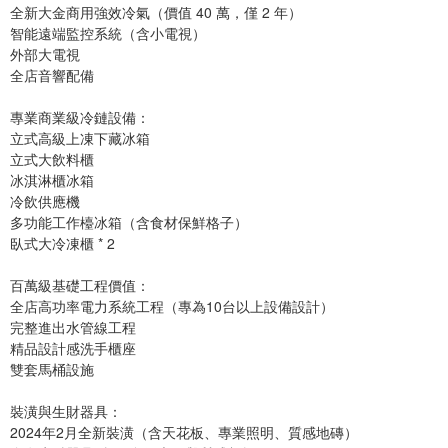
全新大金商用強效冷氣（價值 40 萬，僅 2 年）
智能遠端監控系統（含小電視）
外部大電視
全店音響配備
專業商業級冷鏈設備：
立式高級上凍下藏冰箱
立式大飲料櫃
冰淇淋櫃冰箱
冷飲供應機
多功能工作檯冰箱（含食材保鮮格子）
臥式大冷凍櫃 * 2
百萬級基礎工程價值：
全店高功率電力系統工程（專為10台以上設備設計）
完整進出水管線工程
精品設計感洗手櫃座
雙套馬桶設施
裝潢與生財器具：
2024年2月全新裝潢（含天花板、專業照明、質感地磚）