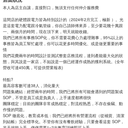
店面狀況
本人為店主自讓，直接對口，無須支付任何仲介服務費
這間店的硬體跟電力皆為特別設計的（2024年2月完工，極新 ）。光
是這套電力配電跟冷氣管線，你自己請師傅來弄，至少要花幾十萬跟
一、兩個月的時間，現在頂下來，明天就能收錢。
我們已將所有事務SOP化，你不需要花費心力處理雜事，95%以上的
事務皆為員工幫忙處理，你可以花更多時間優化、或是做更重要的事
情
我們花費兩年的時間設計並測試整套店務流程，達到產能最大化的狀
態，與其說是一家店，不如說是一個已經運作成熟的獲利系統。(全年
營收可達450萬，可提供營業報表)
特點?
最高容客數可達38人，消化量大
問題集總結：經營兩年的時間，我們已將所有可能會遇到的問題製成
SOP，不管是員工或是負責人，上手速度都將很快
團隊穩定：目前的團隊非常成熟穩定，對流程熟悉，不存在偷竊、動
作慢的問題。
SOP 徹底化，教育成本低：我們已經將所有營運流程（從補貨、清潔
到結帳）完全標準化。不管你有沒有餐飲經驗，只要會看這套 SOP，
半天就能上手，僅僅需要1~2次教育訓練即可上手。