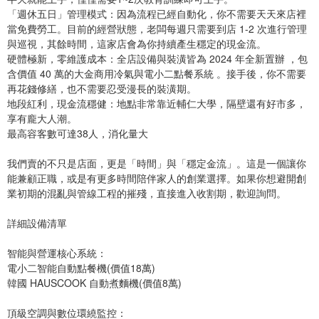
「週休五日」管理模式：因為流程已經自動化，你不需要天天來店裡
當免費勞工。目前的經營狀態，老闆每週只需要到店 1-2 次進行管理
與巡視，其餘時間，這家店會為你持續產生穩定的現金流。
硬體極新，零維護成本：全店設備與裝潢皆為 2024 年全新置辦 ，包
含價值 40 萬的大金商用冷氣與電小二點餐系統 。接手後，你不需要
再花錢修繕，也不需要忍受漫長的裝潢期。
地段紅利，現金流穩健：地點非常靠近輔仁大學，隔壁還有好市多，
享有龐大人潮。
最高容客數可達38人，消化量大
我們賣的不只是店面，更是「時間」與「穩定金流」。這是一個讓你
能兼顧正職，或是有更多時間陪伴家人的創業選擇。如果你想避開創
業初期的混亂與管線工程的摧殘，直接進入收割期，歡迎詢問。
詳細設備清單
智能與營運核心系統：
電小二智能自動點餐機(價值18萬)
韓國 HAUSCOOK 自動煮麵機(價值8萬)
頂級空調與數位環繞監控：