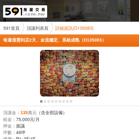
591首頁
頂讓列表頁
詳細資訊(D135083)
每週僅需到店2天、金流穩定、系統成熟（D135083）
頂讓金：
萬元
（含全部設備）
135
租金：
75,000元/月
押金：
面議
坪數：
49坪
樓層：
B1~3F/4F