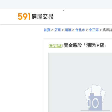
首頁
>
店面
>
頂讓
>
台北市
>
中正區
> 房屋詳
黃金路段「潮玩IP店」
攤位頂讓