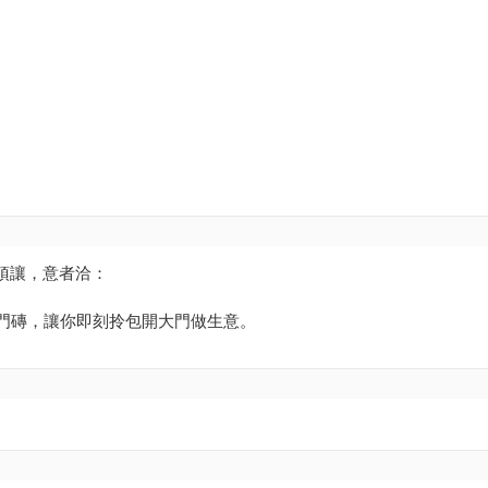
頂讓，意者洽：
門磚，讓你即刻拎包開大門做生意。