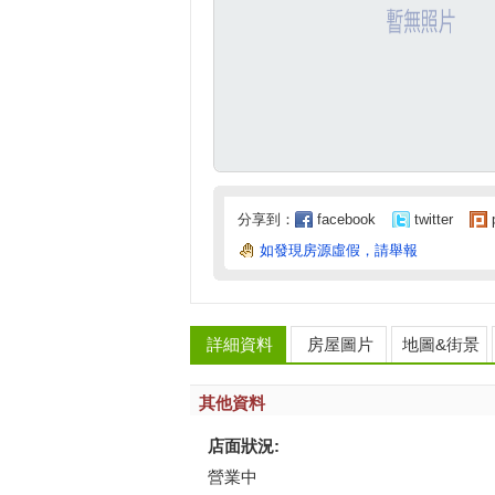
分享到：
facebook
twitter
如發現房源虛假，請舉報
詳細資料
房屋圖片
地圖&街景
其他資料
店面狀況:
營
業
中