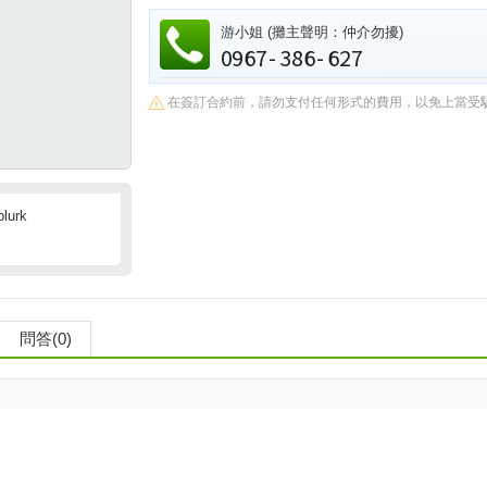
游小姐
(攤主聲明：仲介勿擾)
在簽訂合約前，請勿支付任何形式的費用，以免上當受
plurk
問答(0)