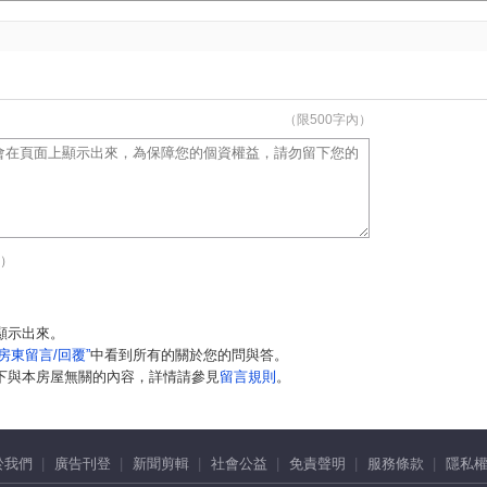
（限500字內）
）
顯示出來。
“房東留言/回覆”
中看到所有的關於您的問與答。
下與本房屋無關的內容，詳情請參見
留言規則
。
於我們
廣告刊登
新聞剪輯
社會公益
免責聲明
服務條款
隱私