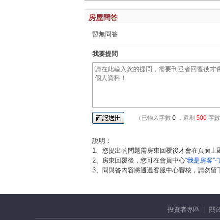
房屋問答
暫無問答
我要提問
（已輸入字數
0
，還剩
500
字數
說明：
1、您提出的問題需房東回覆後才會在頁面上
2、房東回覆後，您可在會員中心
“我是房客”-
3、問與答內容將通過客服中心審核，請勿留
投資者專區
關