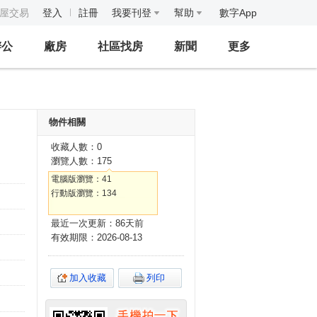
房屋交易
登入
註冊
我要刊登
幫助
數字App
辦公
廠房
社區找房
新聞
更多
物件相關
收藏人數：0
瀏覽人數：175
電腦版瀏覽：41
行動版瀏覽：134
最近一次更新：86天前
有效期限：2026-08-13
加入收藏
列印