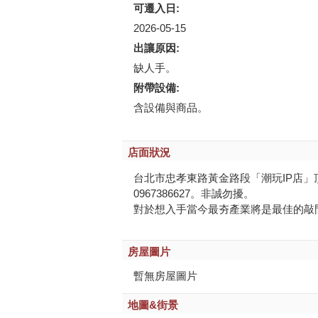
可遷入日:
2026-05-15
出讓原因:
缺人手。
附帶設備:
含設備與商品。
店面狀況
台北市忠孝東路黃金路段「潮玩IP店」
0967386627。非誠勿擾。
對於想入手當今最夯產業將是最佳的敲
房屋圖片
暫無房屋圖片
地圖&街景