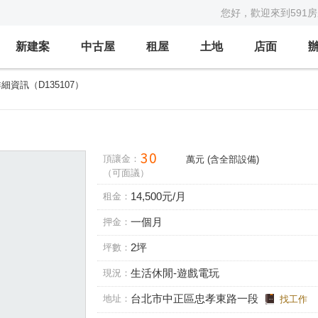
您好，歡迎來到591
新建案
中古屋
租屋
土地
店面
細資訊（D135107）
頂讓金：
萬元 (含全部設備)
（可面議）
14,5
00元/月
租金：
一
個
月
押
金：
2
坪
坪數：
生活休
閒-遊戲電玩
現況：
台北市中
正區
忠孝東路一段
地址：
找工作