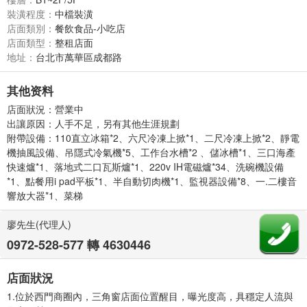
裝潢程度：
中檔裝潢
店面類別：
餐飲食品-小吃店
店面類型：
整租店面
地址：
台北市萬華區成都路
其他资料
店面狀況
：
營業中
出讓原因
：
人手不足，另有其他生涯規劃
附帶設備
：
110直立冰箱*2、六尺冷凍上掀*1、二尺冷凍上掀*2、靜電
機抽風設備、吊隱式冷氣機*5、工作台水槽*2 、儲冰槽*1、三口海產
快速爐*1、落地式二口瓦斯爐*1、220v IH電磁爐*34、洗碗機設備
*1、點餐用i pad平板*1、半自動切肉機*1、監視器設備*8、一.二樓音
響放大器*1、菜梯
廖先生(代理人)
0972-528-577 轉 4630446
店面狀況
1.位於西門商圈內，三角窗店面位置醒目，曝光度高，具穩定人流與