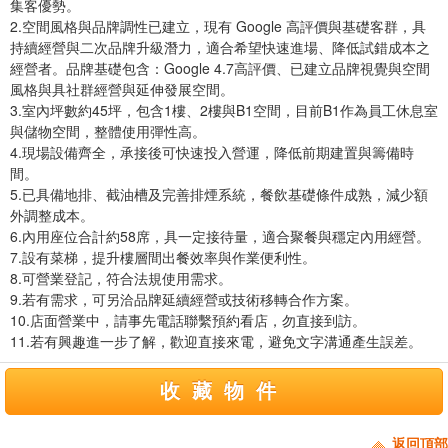
集客優勢。
2.空間風格與品牌調性已建立，現有 Google 高評價與基礎客群，具
持續經營與二次品牌升級潛力，適合希望快速進場、降低試錯成本之
經營者。品牌基礎包含：Google 4.7高評價、已建立品牌視覺與空間
風格與具社群經營與延伸發展空間。
3.室內坪數約45坪，包含1樓、2樓與B1空間，目前B1作為員工休息室
與儲物空間，整體使用彈性高。
4.現場設備齊全，承接後可快速投入營運，降低前期建置與籌備時
間。
5.已具備地排、截油槽及完善排煙系統，餐飲基礎條件成熟，減少額
外調整成本。
6.內用座位合計約58席，具一定接待量，適合聚餐與穩定內用經營。
7.設有菜梯，提升樓層間出餐效率與作業便利性。
8.可營業登記，符合法規使用需求。
9.若有需求，可另洽品牌延續經營或技術移轉合作方案。
10.店面營業中，請事先電話聯繫預約看店，勿直接到訪。
11.若有興趣進一步了解，歡迎直接來電，避免文字溝通產生誤差。
收藏物件
返回頂部