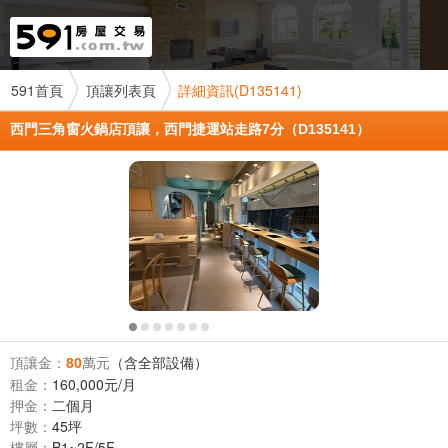
591首頁
頂讓列表頁
詳細資訊(D135141)
西門三角窗火鍋店頂讓，西門捷運站走路7分（D135141）
頂讓金：
萬元
（含全部設備）
80
租金：
160,000元/月
押金：
二個月
坪數：
45坪
樓層：
B1~2F/5F